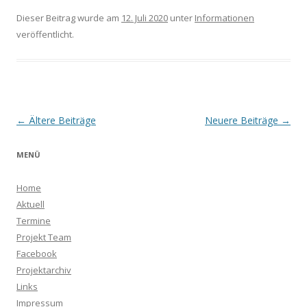
Dieser Beitrag wurde am
12. Juli 2020
unter
Informationen
veröffentlicht.
Beitrags-
←
Ältere Beiträge
Neuere Beiträge
→
Navigation
MENÜ
Home
Aktuell
Termine
Projekt Team
Facebook
Projektarchiv
Links
Impressum