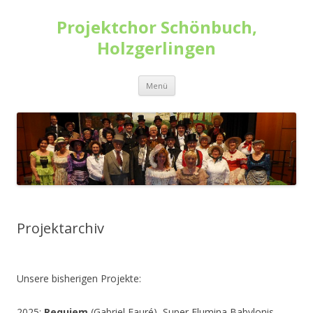
Projektchor Schönbuch,
Holzgerlingen
Zum
Menü
Inhalt
springen
Projektarchiv
Unsere bisherigen Projekte:
2025:
Requiem
(Gabriel Fauré), Super Flumina Babylonis